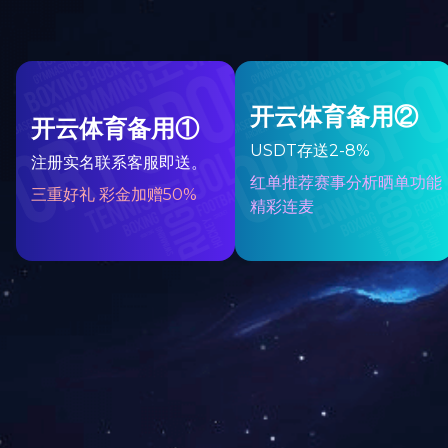
列管式多效蒸馏水机简介原理；
*料水分布器使料水均匀地布膜流动，克服干壁现象
*丝网汽水分离结构，进口流量控制，进口格兰富不锈
*进口数显水质电导率仪，全不锈钢机架，水质接触部分
*操作控制部分：标准型为自动控制型，普通型为手动
列管式多效蒸馏水机
是一种节能的蒸馏水制取设备。
保养，清洗是其中一个重要项目。根据多效蒸馏水机的结
热效率高，能耗低，注射用水水质自动检测等优点。
上一条
对制药用水设备有哪些方面的要
下一条
纯化水设备可以24h一直使用吗？