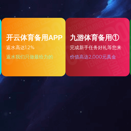
；
钢多级泵；
均为316L；
控制型。
由于其性能可靠、蒸馏水质量稳定，故得到越来越广泛的使用,和其
构特点，一般采用化学清洗。本机是一种以去离子水为原料水，用
求？