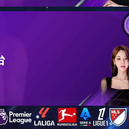
的蒸馏水制取设备
的关键设备。多效蒸馏水机采用高温高压操作，确保稳定生产无热
求。
通过多效蒸发和冷凝，排除不凝性气体和杂质，从而获得高纯度的
馏水机
采用垂直列管式降液膜蒸发原理，外加结构的料水分布器，
效率，从列管多效蒸馏水机具有体积小，重量轻，产水量大，水质稳