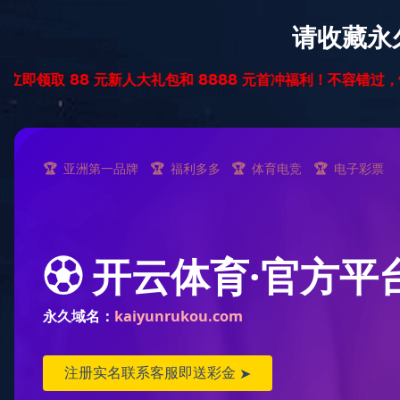
ARTICLE
技术文章