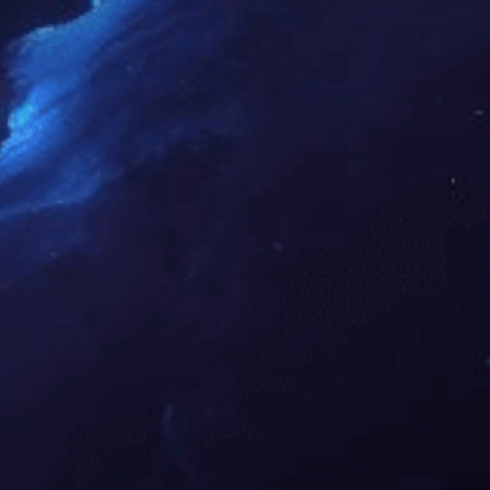
的压力传感器来实现，并记录不同时间点的压力数据进行
析，以评估设备的长期运行性能和可靠性。