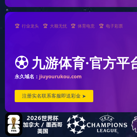
洁净纯蒸汽发生器操作时需要注
更新时间：2025-11-25
点击次数：304
洁净纯蒸汽发生器产出的蒸汽纯度高，无杂质污染，能
次实验都反映真实条件，集成智能控制系统，操作简便，
洁净纯蒸汽发生器的测定步骤：